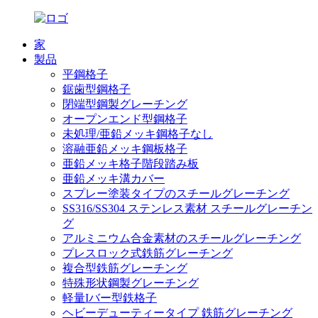
家
製品
平鋼格子
鋸歯型鋼格子
閉端型鋼製グレーチング
オープンエンド型鋼格子
未処理/亜鉛メッキ鋼格子なし
溶融亜鉛メッキ鋼板格子
亜鉛メッキ格子階段踏み板
亜鉛メッキ溝カバー
スプレー塗装タイプのスチールグレーチング
SS316/SS304 ステンレス素材 スチールグレーチン
グ
アルミニウム合金素材のスチールグレーチング
プレスロック式鉄筋グレーチング
複合型鉄筋グレーチング
特殊形状鋼製グレーチング
軽量Iバー型鉄格子
ヘビーデューティータイプ 鉄筋グレーチング