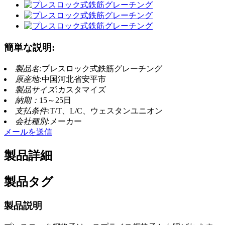
簡単な説明:
製品名:
プレスロック式鉄筋グレーチング
原産地:
中国河北省安平市
製品サイズ:
カスタマイズ
納期：
15～25日
支払条件:
T/T、L/C、ウェスタンユニオン
会社種別:
メーカー
メールを送信
製品詳細
製品タグ
製品説明