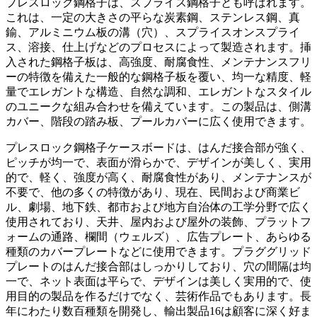
プレスロック鋼格子は、スプライス鋼格子とも呼ばれます。
これは、一定の大きさの平らな炭素鋼、ステンレス鋼、真
鍮、アルミニウム板の溝（穴）、スプライスオンスプライ
ス、溶接、仕上げなどのプロセスによって製造されます。挿
入された鋼格子板は、高強度、耐腐食性、メンテナンスフリ
ーの特徴を備えた一般的な鋼格子板を覆い、均一な精度、軽
量でエレガントな構造、自然な調和、エレガントなスタイル
のユニークな組み合わせを備えています。この製品は、側溝
カバー、階段の踏み板、プールカバーに広く使用できます。
プレスロック鋼格子ケースボードは、はんだ接合部が強く、
ピッチが均一で、表面が滑らかで、デザインが美しく、実用
的で、軽く、強度が高く、耐腐食性があり、メンテナンスが
不要で、他の多くの特徴があり、現在、民間および商業ビ
ル、劇場、地下鉄、都市および地方自治体の工学分野で広く
使用されており、天井、屋内および屋外の装飾、プラットフ
ォームの通路、欄間（ウェルズ）、広告プレート、あらゆる
種類のカバープレートなどに使用できます。プラググリッド
プレートのはんだ接合部はしっかりしており、穴の間隔は均
一で、ネット表面は平らで、デザインは美しく実用的で、使
用目的の製品を作るだけでなく、芸術作品でもあります。長
年にわたり数百種類を開発し、輸出製品16は顧客に深く好ま