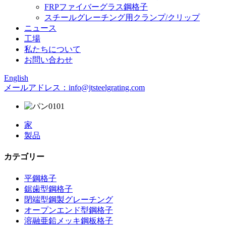
FRPファイバーグラス鋼格子
スチールグレーチング用クランプ/クリップ
ニュース
工場
私たちについて
お問い合わせ
English
メールアドレス：info@jtsteelgrating.com
家
製品
カテゴリー
平鋼格子
鋸歯型鋼格子
閉端型鋼製グレーチング
オープンエンド型鋼格子
溶融亜鉛メッキ鋼板格子