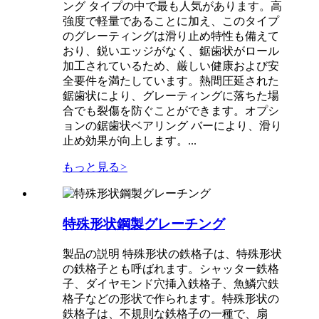
ング タイプの中で最も人気があります。高
強度で軽量であることに加え、このタイプ
のグレーティングは滑り止め特性も備えて
おり、鋭いエッジがなく、鋸歯状がロール
加工されているため、厳しい健康および安
全要件を満たしています。熱間圧延された
鋸歯状により、グレーティングに落ちた場
合でも裂傷を防ぐことができます。オプシ
ョンの鋸歯状ベアリング バーにより、滑り
止め効果が向上します。...
もっと見る
>
特殊形状鋼製グレーチング
製品の説明 特殊形状の鉄格子は、特殊形状
の鉄格子とも呼ばれます。シャッター鉄格
子、ダイヤモンド穴挿入鉄格子、魚鱗穴鉄
格子などの形状で作られます。特殊形状の
鉄格子は、不規則な鉄格子の一種で、扇