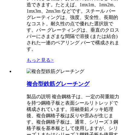
造できます。たとえば、1mx1m、1mx2m、
1mx3m、2mx3m などです。スチール バー
グレーティングは、強度、安全性、長期的
なコスト、耐久性の点で優れた選択肢で
す。バー グレーティングは、垂直のクロス
バーにさまざまな間隔で溶接 (または結合)
された一連のベアリング バーで構成されま
す。
もっと見る
>
複合型鉄筋グレーチング
製品の説明 複合鋼格子は、一定の荷重能力
を持つ鋼格子板と表面シールリトレッドで
構成されています。溶融亜鉛メッキ処理
後、複合鋼格子板は反りや歪みが生じま
す。複合鋼格子板は、通常、シリーズ 3 鋼
格子板を基本板として使用しますが、シリ
ーズ 1 またはシリーズ 2 鋼格子板を使用す